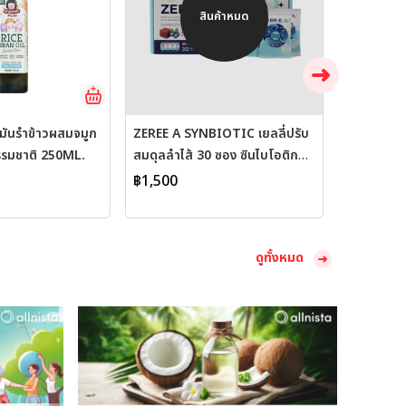
สินค้าหมด
ันรำข้าวผสมจมูก
ZEREE A SYNBIOTIC เยลลี่ปรับ
รรมชาติ 250ML.
สมดุลลำไส้ 30 ซอง ซินไบโอติก
ส์กัมมี่ (โพรไบโอติก + พรีไบโอติก)
฿1,500
ดูทั้งหมด