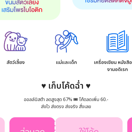
สัตว์เลี้ยง
แม่และเด็ก
เครื่องเขียน หนังสื
งานอดิเรก
♥ เก็บโค้ดฉ่ำ ♥
ออลล์นิสต้า ลดสูงสุด 67% 🎟 โค้ดลดเพิ่ม 60.-
ส่งไว ส่งตรง ส่งจริง สั่งเลย