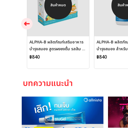
สินค้าหมด
สินค้า
ALPHA-B ผลิตภัณฑ์เสริมอาหาร
ALPHA-B ผลิตภัณ
บำรุงสมอง สูตรผงชงดื่ม รสส้ม 20
บำรุงสมอง สำหรับเ
ซอง | เสริมสมาธิ เพิ่มความจำ
เม็ด | เพิ่มสมาธิ 
฿840
฿840
ช่วยโฟกัส ปลอดภัย ผ่านการวิจัย
ช่วยโฟกัส ปลอดภัย
บทความแนะนำ