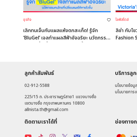
ธุรกิจ
ไลฟ์สไตล์
เลิกทนเจ็บกับแผลแห้งตกสะเก็ด! รู้จัก
ลิซ่า กับโ
‘BluGel’ เจลทำแผลสีฟ้าอัจฉริยะ นวัตกรรม
Fashion 
คนไทยที่เปลี่ยนแผลให้หายไวขึ้น
ลูกค้าสัมพันธ์
บริการลูก
02-912-5588
นโยบายข้อมู
นโนบายการเป
225/15 ถ. ประชาราษฎร์สาย1 แขวงบางซื่อ
เขตบางซื่อ กรุงเทพมหานคร 10800
allnista.th@gmail.com
ติดตามเราได้ที่
ช่องทางก