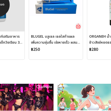
หมด
ฑ์เสริมอาหาร
BLUGEL บลูเจล เจลใสทำแผล
ORGANEH น้ำม
ด็กวัยเรียน 30
เพิ่มความชุ่มชื้น เร่งหายเร็ว ผสม
ข้าวสังข์หยดธ
เสริมความจำ
นาโนซิลเวอร์ ป้องกันแผลติดเชื้อ
฿250
฿280
 ผ่านการวิจัย