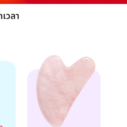
กเวลา